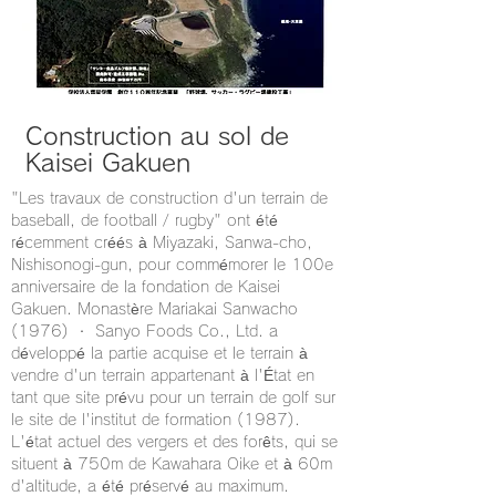
Construction au sol de
Kaisei Gakuen
"Les travaux de construction d'un terrain de
baseball, de football / rugby" ont été
récemment créés à Miyazaki, Sanwa-cho,
Nishisonogi-gun, pour commémorer le 100e
anniversaire de la fondation de Kaisei
Gakuen. Monastère Mariakai Sanwacho
(1976) ・ Sanyo Foods Co., Ltd. a
développé la partie acquise et le terrain à
vendre d'un terrain appartenant à l'État en
tant que site prévu pour un terrain de golf sur
le site de l'institut de formation (1987).
L'état actuel des vergers et des forêts, qui se
situent à 750m de Kawahara Oike et à 60m
d'altitude, a été préservé au maximum.