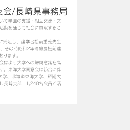
友会/長崎県事務局
いて学園の支援・相互交流・文
活動を通じて社会に貢献するこ
式に発足し、建学者松前重義先生
、その時昭和2年現総長松前達
おります。
会はより大学への帰属意識を高
す。東海大学同窓会は統合に伴
海大学、北海道東海大学、短期大
長崎支部 1,248名会員で活