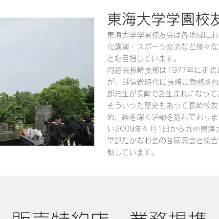
東海大学学園校
東海大学学園校友会は各地域にお
化講演・スポーツ交流など様々な
とを目指しています。
同窓会長崎支部は1977年に正
が、逓信省時代に長崎に勤務され
郎先生が長崎でお生まれになって
そういった歴史もあって長崎校友
め、絆を深く活動を刻んでおりま
い2009年4 月1日から九州東
学部たかなわ会の各同窓会と統合し
動しています。