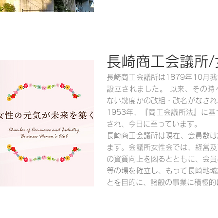
長崎商工会議所/
長崎商工会議所は1879年10月
設立されました。 以来、その時
ない幾度かの改組・改名がなされ
1953年、『商工会議所法』に
され、今日に至っています。
長崎商工会議所は現在、会員数は約
ます。会議所女性会では、経営及
の資質向上を図るとともに、会員
等の場を確立し、もって長崎地域
とを目的に、諸般の事業に積極的