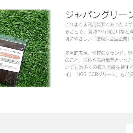
ジャパングリー
これまで未利用資源であったスギ
ることで、資源の有効活用など環
境にやさしい「循環保全型企業」
多目的広場、学校のグランド、野
のこと、遺跡や馬術場等といった
いても数多くの導入実績を擁する土
イ」「JGS-CCRグリーン」をご