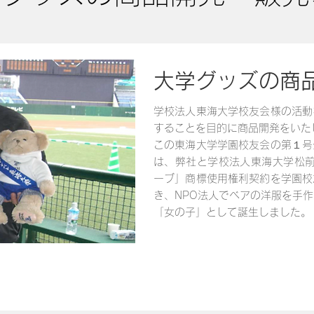
大学グッズの商品
学校法人東海大学校友会様の活動
することを目的に商品開発をいた
この東海大学学園校友会の第１号
は、弊社と学校法人東海大学松前
ーブ」商標使用権利契約を学園校
き、NPO法人でベアの洋服を手
「女の子」として誕生しました。