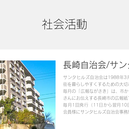
社会活動
長崎自治会/サ
サンタヒルズ自治会は1988年
街を暮らしやすくするための大切
毎月の「広報ながさき」は、市か
さんにお伝えする長崎市の広報紙
毎月1回発行（11日から翌月1
会員様にサンタヒルズ自治会事務